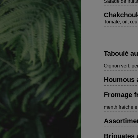
Salade de fruits
Chakchouk
Tomate, oil, œu
Taboulé au
Oignon vert, per
Houmous au
Fromage f
menth fraiche et
Assortime
Briouates