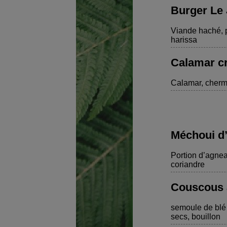
Burger Le 
Viande haché, p
harissa
Calamar cr
Calamar, chermo
Méchoui d
Portion d’agnea
coriandre
Couscous a
semoule de blé 
secs, bouillon