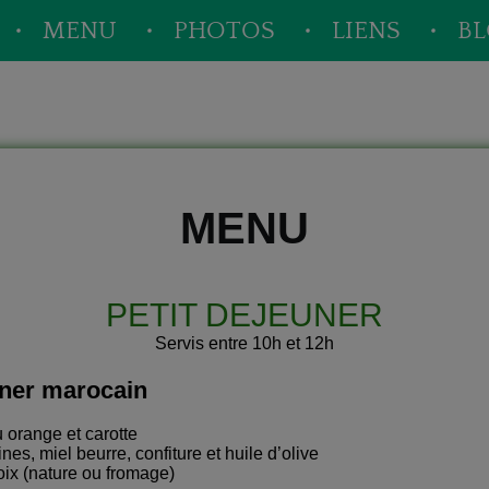
MENU
PHOTOS
LIENS
B
MENU
PETIT DEJEUNER
Servis entre 10h et 12h
uner marocain
 orange et carotte
es, miel beurre, confiture et huile d’olive
ix (nature ou fromage)