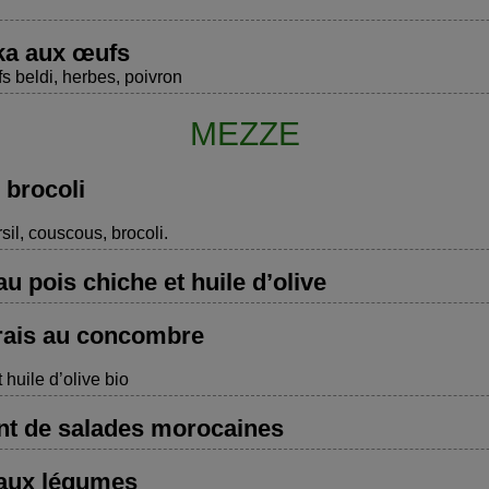
a aux œufs
fs beldi, herbes, poivron
MEZZE
 brocoli
sil, couscous, brocoli.
 pois chiche et huile d’olive
rais au concombre
 huile d’olive bio
nt de salades morocaines
 aux légumes