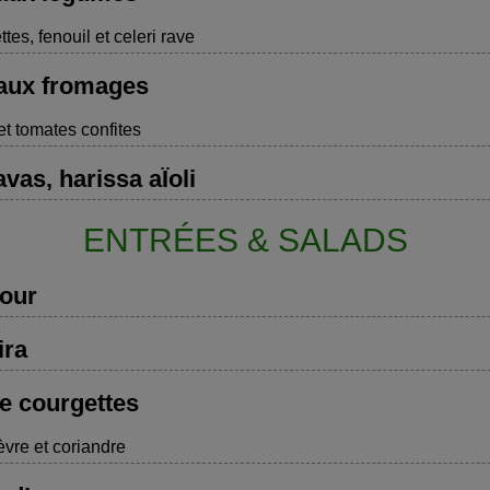
ttes, fenouil et celeri rave
 aux fromages
et tomates confites
vas, harissa aÏoli
ENTRÉES & SALADS
jour
ira
e courgettes
vre et coriandre