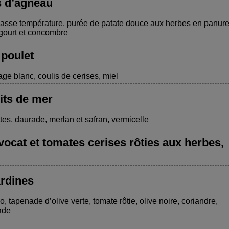
s d’agneau
basse température, purée de patate douce aux herbes en panur
gourt et concombre
 poulet
e blanc, coulis de cerises, miel
uits de mer
tes, daurade, merlan et safran, vermicelle
avocat et tomates cerises rôties aux herbes,
ardines
lo, tapenade d’olive verte, tomate rôtie, olive noire, coriandre,
ade