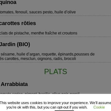
quinoa
tomates, fenouil, sauces pesto, huile d’olive
carottes rôties
clats de pistache, menthe fraîche et croutons
Jardin (BIO)
sésame, huile d’argan, roquette, épinards,pousses de
és carottes, mesclun, oignons, radis, brocoli
PLATS
 Arrabbiata
tomate cerise, piment, basilic, olive noir, persil
This website uses cookies to improve your experience. We'll assum
du Jardin
you're ok with this, but you can opt-out if you wish.
Cookie