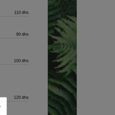
110 dhs
90 dhs
100 dhs
120 dhs
e