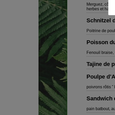
Merguez, côtele
herbes et haris
Schnitzel 
Poitrine de poul
Poisson du
Fenouil braise, 
Tajine de p
Poulpe d’A
poivrons rôtis 
Sandwich d
pain batbout, au