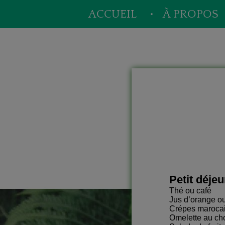
ACCUEIL
À PROPOS
Petit déje
Thé ou café
Jus d’orange ou
Crépes marocain
Omelette au cho