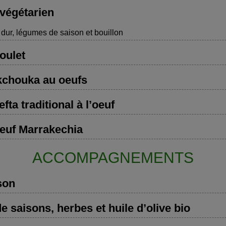
végétarien
dur, légumes de saison et bouillon
oulet
kchouka au oeufs
efta traditional à l’oeuf
oeuf Marrakechia
ACCOMPAGNEMENTS
son
 saisons, herbes et huile d’olive bio