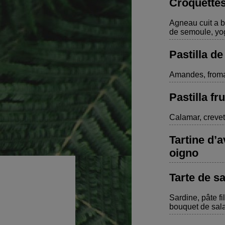
Croquette
Agneau cuit a 
de semoule, yo
Pastilla de
Amandes, fromag
Pastilla fr
Calamar, crevet
Tartine d’
oigno
Tarte de s
Sardine, pâte fi
bouquet de sal