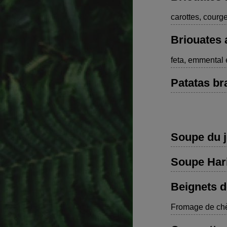
carottes, courge
Briouates
feta, emmental 
Patatas bra
Soupe du 
Soupe Har
Beignets d
Fromage de chè