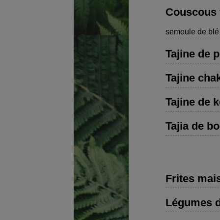
Couscous 
semoule de blé 
Tajine de p
Tajine cha
Tajine de k
Tajia de b
Frites mai
Légumes de