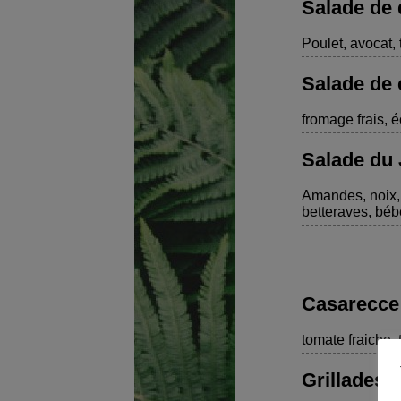
Salade de 
Poulet, avocat, 
Salade de 
fromage frais, é
Salade du 
Amandes, noix, 
betteraves, béb
Casarecce
tomate fraiche, 
Grillades 